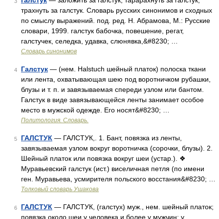
галстук
— заложить за галстук, тарарахнуть за галстук,
3
трахнуть за галстук. Словарь русских синонимов и сходных
по смыслу выражений. под. ред. Н. Абрамова, М.: Русские
словари, 1999. галстук бабочка, повешение, регат,
галстучек, селедка, удавка, слюнявка,&#8230; …
Словарь синонимов
Галстук
— (нем. Halstuch шейный платок) полоска ткани
4
или лента, охватывающая шею под воротничком рубашки,
блузы и т. п. и завязываемая спереди узлом или бантом.
Галстук в виде завязывающейся ленты занимает особое
место в мужской одежде. Его носят&#8230; …
Политология. Словарь.
ГАЛСТУК
— ГАЛСТУК,. 1. Бант, повязка из ленты,
5
завязываемая узлом вокруг воротничка (сорочки, блузы). 2.
Шейный платок или повязка вокруг шеи (устар.). ❖
Муравьевский галстук (ист.) виселичная петля (по имени
ген. Муравьева, усмирителя польского восстания&#8230; …
Толковый словарь Ушакова
ГАЛСТУК
— ГАЛСТУК, (галстух) муж., нем. шейный платок;
6
повязка около шеи у человека и более у мужчин; у