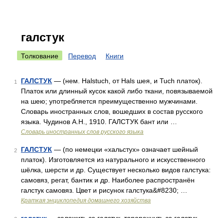
галстук
Толкование
Перевод
Книги
ГАЛСТУК
— (нем. Halstuch, от Hals шея, и Tuch платок).
1
Платок или длинный кусок какой либо ткани, повязываемой
на шею; употребляется преимущественно мужчинами.
Словарь иностранных слов, вошедших в состав русского
языка. Чудинов А.Н., 1910. ГАЛСТУК бант или …
Словарь иностранных слов русского языка
ГАЛСТУК
— (по немецки «хальстух» означает шейный
2
платок). Изготовляется из натурального и искусственного
шёлка, шерсти и др. Существует несколько видов галстука:
самовяз, регат, бантик и др. Наиболее распространён
галстук самовяз. Цвет и рисунок галстука&#8230; …
Краткая энциклопедия домашнего хозяйства