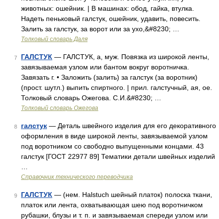
животных: ошейник. | В машинах: обод, гайка, втулка.
Надеть пеньковый галстук, ошейник, удавить, повесить.
Залить за галстук, за ворот или за ухо,&#8230; …
Толковый словарь Даля
ГАЛСТУК
— ГАЛСТУК, а, муж. Повязка из широкой ленты,
7
завязываемая узлом или бантом вокруг воротничка.
Завязать г. • Заложить (залить) за галстук (за воротник)
(прост. шутл.) выпить спиртного. | прил. галстучный, ая, ое.
Толковый словарь Ожегова. С.И.&#8230; …
Толковый словарь Ожегова
галстук
— Деталь швейного изделия для его декоративного
8
оформления в виде широкой ленты, завязываемой узлом
под воротником со свободно выпущенными концами. 43
галстук [ГОСТ 22977 89] Тематики детали швейных изделий
…
Справочник технического переводчика
ГАЛСТУК
— (нем. Halstuch шейный платок) полоска ткани,
9
платок или лента, охватывающая шею под воротничком
рубашки, блузы и т. п. и завязываемая спереди узлом или