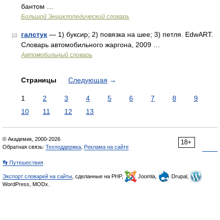
бантом …
Большой Энциклопедический словарь
галстук
— 1) буксир; 2) повязка на шее; 3) петля. EdwART.
10
Словарь автомобильного жаргона, 2009 …
Автомобильный словарь
Страницы
Следующая
→
1
2
3
4
5
6
7
8
9
10
11
12
13
© Академик, 2000-2026
18+
Обратная связь:
Техподдержка
,
Реклама на сайте
👣 Путешествия
Экспорт словарей на сайты
, сделанные на PHP,
Joomla,
Drupal,
WordPress, MODx.